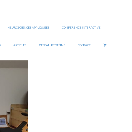
ance au sein du Lille Métropole Hockey Club : la
 plus d’estime de soi et plus de confiance. De telles
NEUROSCIENCES APPLIQUÉES
CONFÉRENCE INTERACTIVE
 de donner accès à chacun des joueurs et coachs, de
®
ARTICLES
RÉSEAU PROTÉINE
CONTACT
.