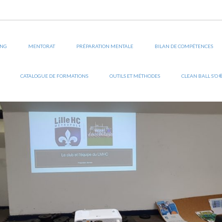
ionne particulièrement, est ce que nous avons vécu lors de la première sé
rir des aspects inconnus et de potentialités cela entraine généralement
ING
MENTORAT
PRÉPARATION MENTALE
BILAN DE COMPÉTENCES
sance à une meilleure écoute et communication ce qui a eu pour résultat
afin d’obtenir ensemble de la performance.
CATALOGUE DE FORMATIONS
OUTILS ET MÉTHODES
CLEAN BALL S’O 