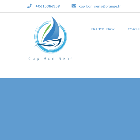
+0615386359
cap_bon_sens@orange.fr
FRANCK LEROY
COACH