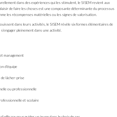
rellement dans des expériences qui les stimulent, le SISEM revient aux
plaisir de faire les choses est une composante déterminante du processus
me les récompenses matérielles ou les signes de valorisation.
ouissent dans leurs activités, le SISEM révèle six formes élémentaires de
e s’engager pleinement dans une activité.
p et management
on d’équipe
s de lâcher-prise
elle ou professionnelle
rofessionnelle et scolaire
l efficace pour guider un jeune dans le choix de ses