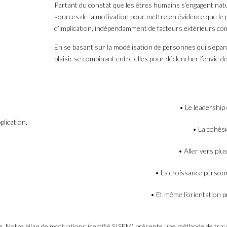
Partant du constat que les êtres humains s’engagent natu
sources de la motivation pour mettre en évidence que le 
d’implication, indépendamment de facteurs extérieurs com
En se basant sur la modélisation de personnes qui s’épan
plaisir se combinant entre elles pour déclencher l’envie d
• Le leadershi
lication,
• La cohési
• Aller vers plu
• La croissance personn
• Et même l’orientation p
. Notre bilan de motivations (certifié SISEM) présente une méthode de travai