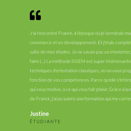
J'ai rencontré Franck, à l'époque où je terminais 
commerce et en développement. Et j'étais complè
suite de mes études. Je ne savais pas où m'orienter,
faire (...) La méthode SISEM est super intéressante
techniques d'orientation classiques, où on vous pr
fonction de vos compétences. Parce qu'elle s'intér
qui vous motive, à ce qui vous fait plaisir. Grâce à 
de Franck, j'ai pu suivre une formation qui me corres
Justine
ÉTUDIANTE