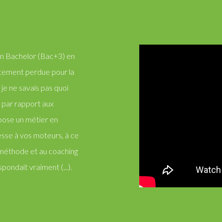
mon Bachelor (Bac+3) en
tement perdue pour la
 je ne savais pas quoi
 par rapport aux
opose un métier en
esse à vos moteurs, à ce
la méthode et au coaching
pondait vraiment (...).