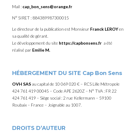
Mail :
cap_bon_sens@orange.fr
N° SIRET : 884389987300015
Le directeur de la publication est Monsieur
Franck LEROY
en
sa qualité de gérant.
Le développement du site
https://capbonsens.fr
a été
réalisé par
Emilie M.
HÉBERGEMENT DU SITE Cap Bon Sens
OVH SAS
au capital de 10 069 020 € – RCS Lille Métropole
424 761 419 00045 – Code APE 2620Z – N° TVA : FR 22
424 761 419 – Siège social : 2 rue Kellermann – 59100
Roubaix – France – Joignable au 1007.
DROITS D’AUTEUR