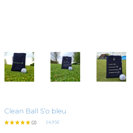
Clean Ball S’o bleu
14,95
€
(
2
)