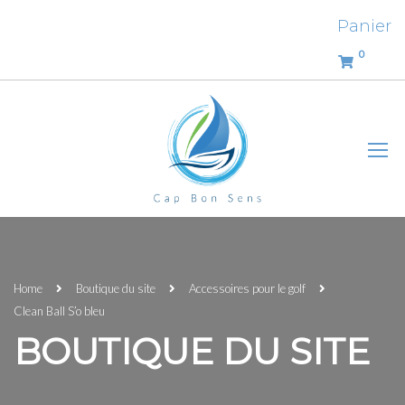
Panier
0
Home
Boutique du site
Accessoires pour le golf
Clean Ball S’o bleu
BOUTIQUE DU SITE